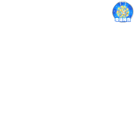
因此，如果曼联考虑让罗杰斯接任，其首先需要解决
的是如何管理好B费的使用，以及如何培养新的中场
领导者。这不仅关乎短期内战术安排，更涉及到长远
的发展规划。
3、恩迪亚耶的潜力分析
恩迪亚耶是一位备受瞩目的年轻前景，其出色的身体
素质和技术能力使他成为众多豪门俱乐部追逐的目
标。若能顺利引进，他无疑能够为曼联注入新的活
力，为队伍增加更多选择。但同时，引援并非易事，
需要面对诸多竞争对手。
这位年轻小将展现出的潜力引发了媒体广泛讨论，不
少专家认为他有机会成为未来足球界的新星。然而，