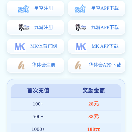
2026-07-01 00:32
30 次阅读
首页
/
体育热讯
近年来，曼联在转会市场的运作备受关注，俱乐部希
望通过引进新球员来提升球队的整体实力。最近，有
消息称曼联正在考虑罗杰斯作为接替B费的候选人，
这一决定可能会对球队的中场配置产生深远影响。此
外，如果无法成功引进恩迪亚耶，曼联也将寻求其他
替代方案，以确保在新赛季中保持竞争力。这篇文章
将从四个方面详细分析这一动态，包括罗杰斯的执教
背景及其适配性、B费的重要性与替代难度、恩迪亚
耶的潜力以及曼联可能的其他选择。通过这些分析，
我们可以更全面地了解曼联在转会市场上的战略思