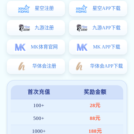
2026-05-29 16:11
71 次阅读
首页
/
体育热讯
在当今篮球比赛中，身体对抗的优势愈发显得重要，
尤其是在季后赛阶段。火箭队作为一支充满潜力的球
队，其主教练奥特强调了球队在身体对抗方面的优
势，并提出在季后赛中需要缩短轮换、精准选人，以
确保能够在高强度的比赛中占据主动权。本文将围绕
这一主题，从火箭队的身体素质、战术调整、球员选
择和季后赛策略四个方面进行详细阐述，探讨如何通
过这些措施提升火箭队的整体竞争力，为争夺冠军铺
平道路。