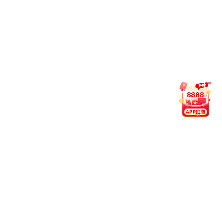
首先，需要重点考虑的是每位球员在高压情况下是否
能够稳定发挥，以及是否具备应变能力。当面对困境
时，一个能承担责任并引领全队前进的人将显得至关
重要。此外，对手分析也是选人过程中的重要环节，
根据不同敌手特点来决定哪些球员更适合参与其中，
可有效提升胜算。
其次，与其盲目追求明星效应，更应该关注团队整体
化发展，通过精细化管理与相互补充来构建一个均衡
且富有韧性的阵容。这样的团队才能够克服困难，在
紧张激烈赛事中保持冷静，有条不紊地推进各项战术
安排。
4、季后赛策略总结
综合以上分析，我们可以看到，在准备季后赛期间，