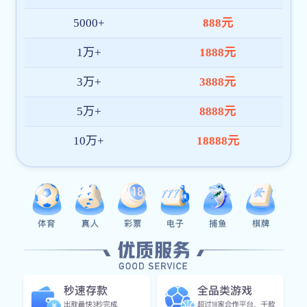
通过这四个方面，我们将更深入地理解如何在篮球赛
中实现团队合作，达到最终胜利。
1、布兰登·米勒的得分能力
布兰登·米勒作为球队的新星，其得分能力在本场比赛
中展现得淋漓尽致。他不仅能够精准投篮，还具备极
强的突破能力。在比赛开始阶段，米勒便利用他的速
度和敏捷性频频切入敌方内线，有效撕裂了对方防
线，为自己创造了许多良好的得分机会。
此外，米勒善于把握机会，他在外线投篮时展现出的
稳定性让人印象深刻。他几次远投三分球，不仅提升
了自己的得分效率，也有效拉开了空间，使队友们能
更自由地进行进攻。这种多样化的攻击手段，使他成