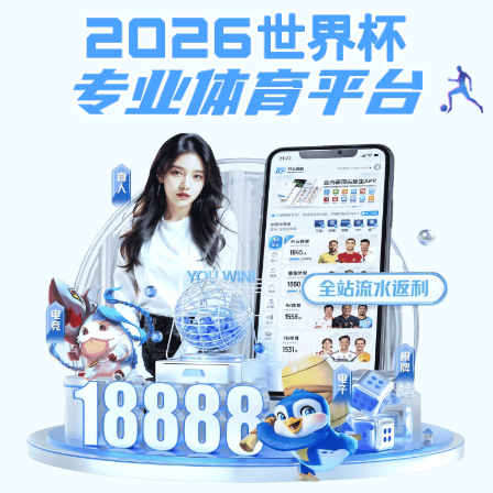
注册入口
全天更新 ·
千亿官方网站
赛事实时同步
无论您身在何处，
千亿官方网站APP
为您带来高
速、高清、稳定的观赛体验。
下载客户端
网页端访问