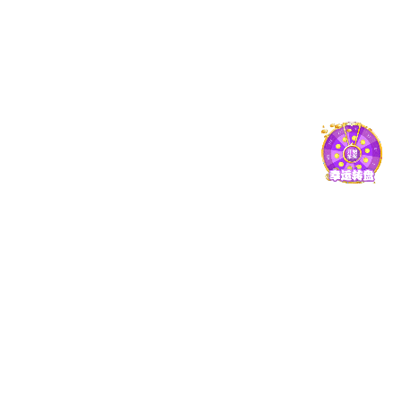
佳射击位置。在多个回合中，可以看到他巧妙地利用
挡拆战术来摆脱防守，并迅速找到空位队友，将助攻
数不断提升。
最终，拉梅洛·鲍尔也贡献了一份不小的数据，总计助
攻数接近10次，同时个人也有20+分入账。他与米勒
形成良好的互动，使整个球队在进攻端如鱼得水，为
胜利打下坚实基础。
3、默契配合的重要性
这场比赛之所以如此精彩，很大程度上源于布兰登·米
勒与拉梅洛·鲍尔之间建立起来的默契配合。两人在场
上的每一次传导，每一次跑位，都显示出经过充分磨
合后的理解和信任。当一个球员持球时，另一个则会
迅速找到最佳位置准备接应，这种高度协调让对手难