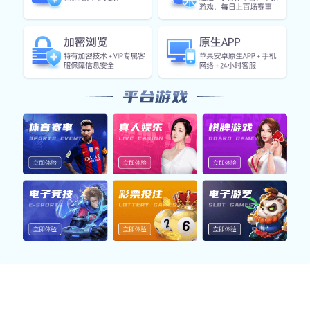
为对方防守时必须重点盯防的人物。
整场比赛下来，米勒总共砍下了超过30分，这一数据
无疑为球队赢得胜利奠定了基础。他用实际行动证明
了自己不仅是一名优秀的得分手，更是一名能够改变
比赛走势的关键球员。
2、拉梅洛·鲍尔的进攻火力
与布兰登·米勒相辅相成的是拉梅洛·鲍尔，他以极强的
进攻火力闻名于世。本场比赛中，鲍尔如同一台高效
运转的进攻机器，通过灵活多变的打法持续给对手施
压。他不仅能够自我创造投篮机会，还能通过精妙传
球帮助队友获得轻松得分。
值得注意的是，鲍尔在控球方面展现出了卓越才华，
他能在高速移动中保持精准传递，让队友始终处于最