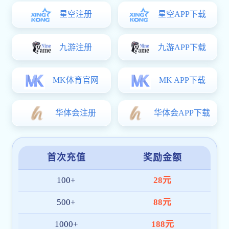
2026-06-20 03:32
34 次阅读
首页
/
体育热讯
近年来，足球界的青年才俊层出不穷，吸引着无数球
迷的目光。为此，德转（Transfermarkt）携手意大
利著名体育媒体《都灵体育报》，共同评选出欧洲金
童奖百位候选球员名单。这一活动不仅展示了年轻球
员们的非凡才能，也为他们提供了更广阔的发展平
台。本文将从四个方面对这一评选活动进行详细阐
述，包括候选球员的选拔标准、参与媒体的影响力、
评选过程中的透明度以及该奖项对年轻球员职业生涯
发展的意义。通过这些方面，我们将更深入地理解这
一盛事的重要性。