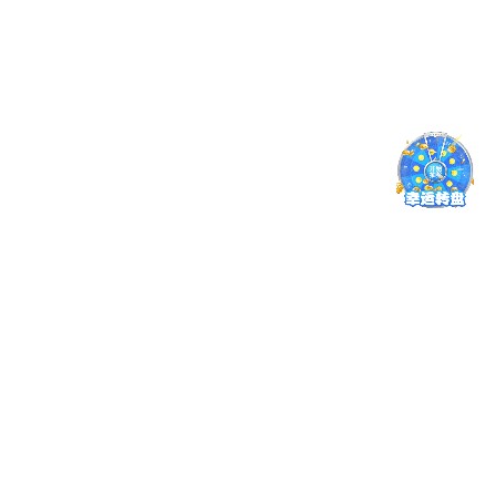
经验，可以结合现代科技手段，对候选者进行全面剖
析，让外界更加信服评委们所做出的决定。同时，这
样的平台也让更多人关注到那些尚未成名但极具潜力
的新星，从而推动整个足球市场的发展。
随着社交媒体的发展，两家机构利用自身的平台优
势，将这一活动推广至全球范围，使之成为一个举世
瞩目的盛事。在这种情况下，不仅提高了参赛者的人
气，也促进了年轻人才之间良性的竞争环境，为未来
培养更多优秀运动员奠定基础。
3、评选过程中的透明度
为了确保公平公正，此次金童奖采取了严格而透明的
评审流程。在初步筛选阶段，各参与方会收集各大联
赛以及国际比赛的数据，通过科学方法对每位候选人