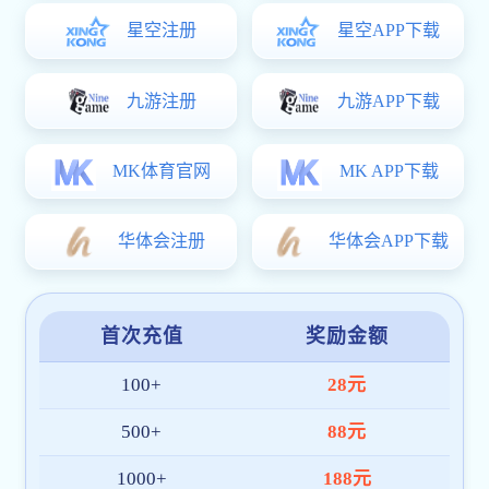
2026-06-19 01:44
35 次阅读
首页
/
体育热讯
最近，关于球队伤病情况的讨论愈发引起了外界的关
注。李可作为球队主教练，针对这一问题进行了深入
分析。他指出，外界对球队伤病情况的评价并不全
面，这可能导致对球队整体实力和战术安排的误解。
本文将从四个方面进行详细探讨：首先是伤病情况对
球队战绩的直接影响；其次是媒体和球迷对此事态度
的不均衡；第三是如何科学看待运动员伤病问题；最
后，将结合未来展望，对该事件进行总结反思。
1、伤病对球队战绩的影响