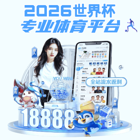
注册入口
全天更新 ·
千亿官方网站
赛事实时同步
无论您身在何处，
千亿官方网站APP
为您带来高
速、高清、稳定的观赛体验。
下载客户端
网页端访问