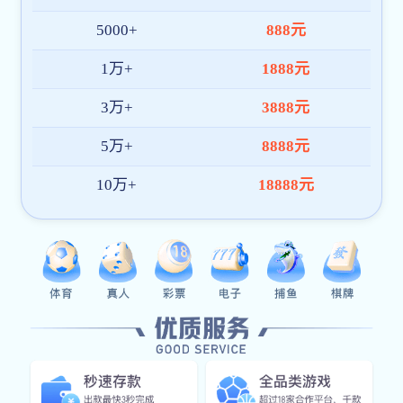
伤病无疑是职业体育中最常见且最令人头痛的问题之
一。在足球赛季中，任何一名核心球员受伤都可能直
接影响到球队的整体表现。例如，在赛季初期，几名
主力球员因不同程度的伤病缺席比赛，导致球队在积
分榜上的位置不断下滑。这种情况下，不仅影响了球
员之间的默契配合，也让教练在战术部署上面临更大
的挑战。
此外，长期缺阵也使得替补球员面临巨大压力。尽管
他们有机会展示自己的能力，但这种“被迫”上场往往
会让他们感受到紧张与焦虑，从而无法发挥出最佳状
态。而一旦核心球员返回赛场，他们又需要重新适应
团队氛围，这对整个队伍来说都是一种负担。
因此，从这个角度来看，李可所提及的外界评价不足