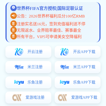
李可谈球队伤病情况外界评价不够
全面引发关注